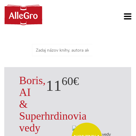
Boris,
60€
11
AI
&
Superhrdinovia
vedy