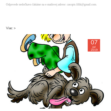
Odpovede nedočkavo čakáme na e-mailovej adrese: casopis.fifik@gmail.com.
Viac >
07
jul
2019