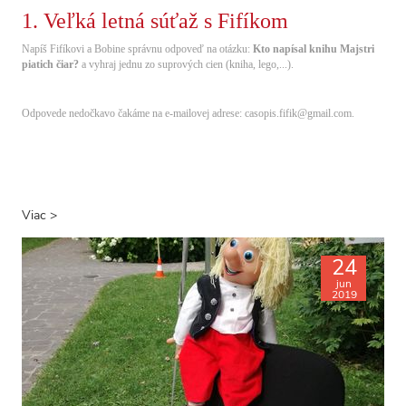
1. Veľká letná súťaž s Fifíkom
Napíš Fifíkovi a Bobine správnu odpoveď na otázku:
Kto napísal knihu Majstri
piatich čiar?
a vyhraj jednu zo suprových cien (kniha, lego,...).
Odpovede nedočkavo čakáme na e-mailovej adrese: casopis.fifik@gmail.com.
Viac >
24
jun
2019