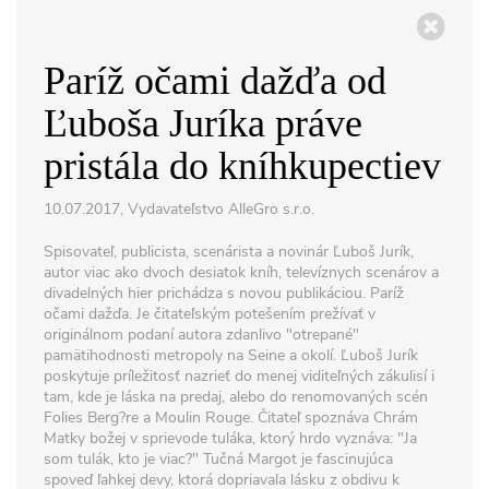
Paríž očami dažďa od
Ľuboša Juríka práve
pristála do kníhkupectiev
10.07.2017, Vydavateľstvo AlleGro s.r.o.
Spisovateľ, publicista, scenárista a novinár Ľuboš Jurík,
autor viac ako dvoch desiatok kníh, televíznych scenárov a
divadelných hier prichádza s novou publikáciou. Paríž
očami dažďa. Je čitateľským potešením prežívať v
originálnom podaní autora zdanlivo "otrepané"
pamätihodnosti metropoly na Seine a okolí. Ľuboš Jurík
poskytuje príležitosť nazrieť do menej viditeľných zákulisí i
tam, kde je láska na predaj, alebo do renomovaných scén
Folies Berg?re a Moulin Rouge. Čitateľ spoznáva Chrám
Matky božej v sprievode tuláka, ktorý hrdo vyznáva: "Ja
som tulák, kto je viac?" Tučná Margot je fascinujúca
spoveď ľahkej devy, ktorá dopriavala lásku z obdivu k