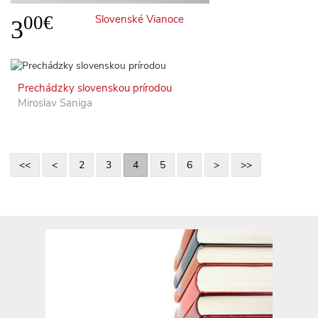
00€
Slovenské Vianoce
3
Prechádzky slovenskou prírodou
Miroslav Saniga
<<
<
2
3
4
5
6
>
>>