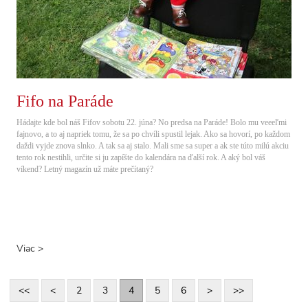
Fifo na Paráde
Hádajte kde bol náš Fifov sobotu 22. júna? No predsa na Paráde! Bolo mu veeeľmi
fajnovo, a to aj napriek tomu, že sa po chvíli spustil lejak. Ako sa hovorí, po každom
daždi vyjde znova slnko. A tak sa aj stalo. Mali sme sa super a ak ste túto milú akciu
tento rok nestihli, určite si ju zapíšte do kalendára na ďalší rok. A aký bol váš
víkend? Letný magazín už máte prečítaný?
Viac >
<<
<
2
3
4
5
6
>
>>