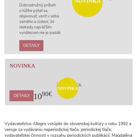
NOVINKA
Dobrodružný príbeh
o túžbe pýtať sa,
objavovať, veriť v seba
samého a zistení, že
niekedy najväčším
vynálezom nie je padák
ani turbína, ale
priateľstvo a odvaha žiť
DETAILY
svoj život. Príbehy
najväčších slovenských
vedcov s komiksom.
NOVINKA
NOVINKA
90€
10
DETAILY
Vydavateľstvo Allegro vstúpilo do slovenskej kultúry v roku 1992 a
venuje sa vydávaniu neperiodickej tlače, periodickej tlače,
vydavateľskej činnosti v rozsahu periodických publikácií. Magdaléna