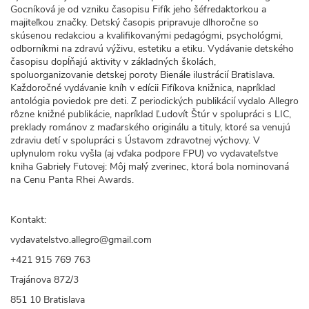
Gocníková je od vzniku časopisu Fifík jeho šéfredaktorkou a
majiteľkou značky. Detský časopis pripravuje dlhoročne so
skúsenou redakciou a kvalifikovanými pedagógmi, psychológmi,
odborníkmi na zdravú výživu, estetiku a etiku. Vydávanie detského
časopisu dopĺňajú aktivity v základných školách,
spoluorganizovanie detskej poroty Bienále ilustrácií Bratislava.
Každoročné vydávanie kníh v edícii Fifíkova knižnica, napríklad
antológia poviedok pre deti. Z periodických publikácií vydalo Allegro
rôzne knižné publikácie, napríklad Ľudovít Štúr v spolupráci s LIC,
preklady románov z maďarského originálu a tituly, ktoré sa venujú
zdraviu detí v spolupráci s Ústavom zdravotnej výchovy. V
uplynulom roku vyšla (aj vďaka podpore FPU) vo vydavateľstve
kniha Gabriely Futovej: Môj malý zverinec, ktorá bola nominovaná
na Cenu Panta Rhei Awards.
Kontakt:
vydavatelstvo.allegro@gmail.com
+421 915 769 763
Trajánova 872/3
851 10 Bratislava