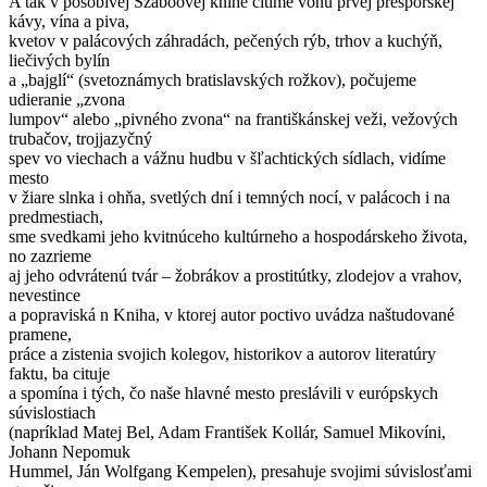
A tak v pôsobivej Szabóovej knihe cítime vôňu prvej prešporskej
kávy, vína a piva,
kvetov v palácových záhradách, pečených rýb, trhov a kuchýň,
liečivých bylín
a „bajglí“ (svetoznámych bratislavských rožkov), počujeme
udieranie „zvona
lumpov“ alebo „pivného zvona“ na františkánskej veži, vežových
trubačov, trojjazyčný
spev vo viechach a vážnu hudbu v šľachtických sídlach, vidíme
mesto
v žiare slnka i ohňa, svetlých dní i temných nocí, v palácoch i na
predmestiach,
sme svedkami jeho kvitnúceho kultúrneho a hospodárskeho života,
no zazrieme
aj jeho odvrátenú tvár – žobrákov a prostitútky, zlodejov a vrahov,
nevestince
a popraviská n Kniha, v ktorej autor poctivo uvádza naštudované
pramene,
práce a zistenia svojich kolegov, historikov a autorov literatúry
faktu, ba cituje
a spomína i tých, čo naše hlavné mesto preslávili v európskych
súvislostiach
(napríklad Matej Bel, Adam František Kollár, Samuel Mikovíni,
Johann Nepomuk
Hummel, Ján Wolfgang Kempelen), presahuje svojimi súvislosťami