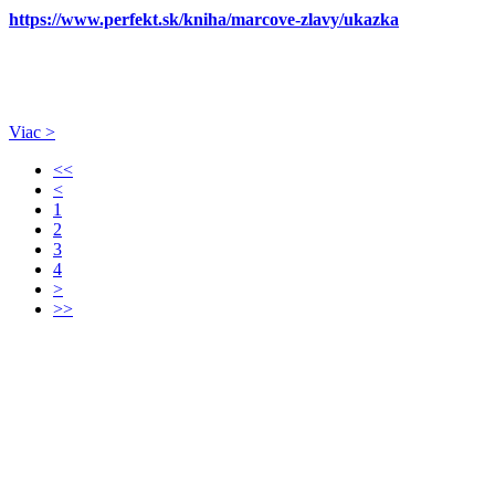
https://www.perfekt.sk/kniha/marcove-zlavy/ukazka
Viac >
<<
<
1
2
3
4
>
>>