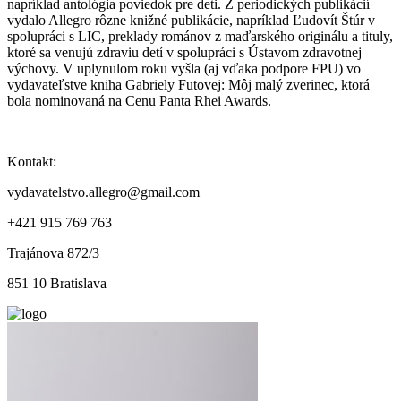
napríklad antológia poviedok pre deti. Z periodických publikácií
vydalo Allegro rôzne knižné publikácie, napríklad Ľudovít Štúr v
spolupráci s LIC, preklady románov z maďarského originálu a tituly,
ktoré sa venujú zdraviu detí v spolupráci s Ústavom zdravotnej
výchovy. V uplynulom roku vyšla (aj vďaka podpore FPU) vo
vydavateľstve kniha Gabriely Futovej: Môj malý zverinec, ktorá
bola nominovaná na Cenu Panta Rhei Awards.
Kontakt:
vydavatelstvo.allegro@gmail.com
+421 915 769 763
Trajánova 872/3
851 10 Bratislava