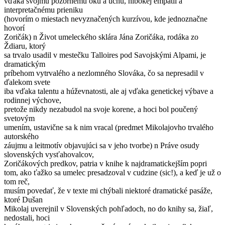
vďaka svojmu pozornému oku a uchu, hlbokej empatii a
interpretačnému prieniku
(hovorím o miestach nevyznačených kurzívou, kde jednoznačne
hovorí
Zoričák) n Život umeleckého sklára Jána Zoričáka, rodáka zo
Ždiaru, ktorý
sa trvalo usadil v mestečku Talloires pod Savojskými Alpami, je
dramatickým
príbehom vytrvalého a nezlomného Slováka, čo sa nepresadil v
ďalekom svete
iba vďaka talentu a húževnatosti, ale aj vďaka genetickej výbave a
rodinnej výchove,
pretože nikdy nezabudol na svoje korene, a hoci bol poučený
svetovým
umením, ustavične sa k nim vracal (predmet Mikolajovho trvalého
autorského
záujmu a leitmotív objavujúci sa v jeho tvorbe) n Práve osudy
slovenských vysťahovalcov,
Zoričákových predkov, patria v knihe k najdramatickejším popri
tom, ako ťažko sa umelec presadzoval v cudzine (sic!), a keď je už o
tom reč,
musím povedať, že v texte mi chýbali niektoré dramatické pasáže,
ktoré Dušan
Mikolaj uverejnil v Slovenských pohľadoch, no do knihy sa, žiaľ,
nedostali, hoci