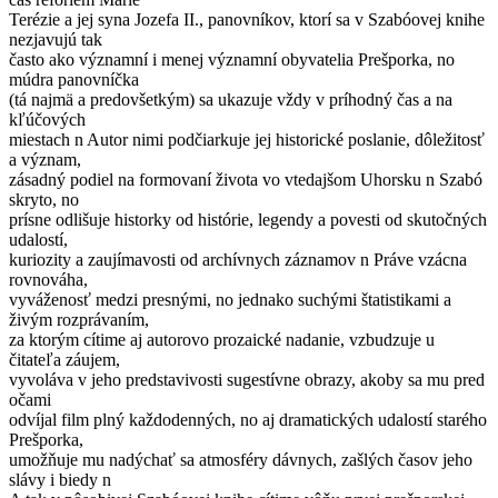
Terézie a jej syna Jozefa II., panovníkov, ktorí sa v Szabóovej knihe
nezjavujú tak
často ako významní i menej významní obyvatelia Prešporka, no
múdra panovníčka
(tá najmä a predovšetkým) sa ukazuje vždy v príhodný čas a na
kľúčových
miestach n Autor nimi podčiarkuje jej historické poslanie, dôležitosť
a význam,
zásadný podiel na formovaní života vo vtedajšom Uhorsku n Szabó
skryto, no
prísne odlišuje historky od histórie, legendy a povesti od skutočných
udalostí,
kuriozity a zaujímavosti od archívnych záznamov n Práve vzácna
rovnováha,
vyváženosť medzi presnými, no jednako suchými štatistikami a
živým rozprávaním,
za ktorým cítime aj autorovo prozaické nadanie, vzbudzuje u
čitateľa záujem,
vyvoláva v jeho predstavivosti sugestívne obrazy, akoby sa mu pred
očami
odvíjal film plný každodenných, no aj dramatických udalostí starého
Prešporka,
umožňuje mu nadýchať sa atmosféry dávnych, zašlých časov jeho
slávy i biedy n