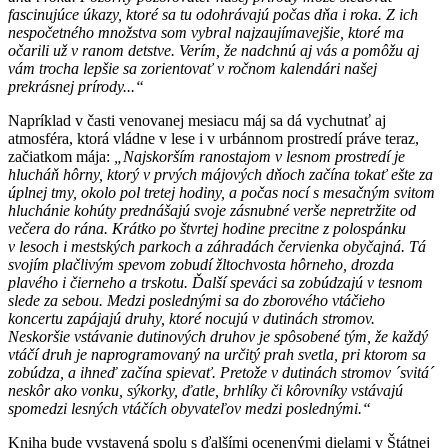
fascinujúce úkazy, ktoré sa tu odohrávajú počas dňa i roka. Z ich
nespočetného množstva som vybral najzaujímavejšie, ktoré ma
očarili už v ranom detstve. Verím, že nadchnú aj vás a pomôžu aj
vám trocha lepšie sa zorientovať v ročnom kalendári našej
prekrásnej prírody...“
Napríklad v časti venovanej mesiacu máj sa dá vychutnať aj
atmosféra, ktorá vládne v lese i v urbánnom prostredí práve teraz,
začiatkom mája:
„Najskorším ranostajom v lesnom prostredí je
hlucháň hôrny, ktorý v prvých májových dňoch začína tokať ešte za
úplnej tmy, okolo pol tretej hodiny, a počas nocí s mesačným svitom
hluchánie kohúty prednášajú svoje zásnubné verše nepretržite od
večera do rána. Krátko po štvrtej hodine precitne z polospánku
v lesoch i mestských parkoch a záhradách červienka obyčajná. Tá
svojím plačlivým spevom zobudí žltochvosta hôrneho, drozda
plavého i čierneho a trskotu. Ďalší speváci sa zobúdzajú v tesnom
slede za sebou. Medzi poslednými sa do zborového vtáčieho
koncertu zapájajú druhy, ktoré nocujú v dutinách stromov.
Neskoršie vstávanie dutinových druhov je spôsobené tým, že každý
vtáčí druh je naprogramovaný na určitý prah svetla, pri ktorom sa
zobúdza, a ihneď začína spievať. Pretože v dutinách stromov ´svitá´
neskôr ako vonku, sýkorky, ďatle, brhlíky či kôrovníky vstávajú
spomedzi lesných vtáčích obyvateľov medzi poslednými.“
Kniha bude vystavená spolu s ďalšími ocenenými dielami v Štátnej