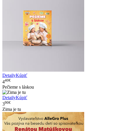
Detaily
Kúpiť
40€
4
Pečieme s láskou
Detaily
Kúpiť
90€
3
Zima je tu