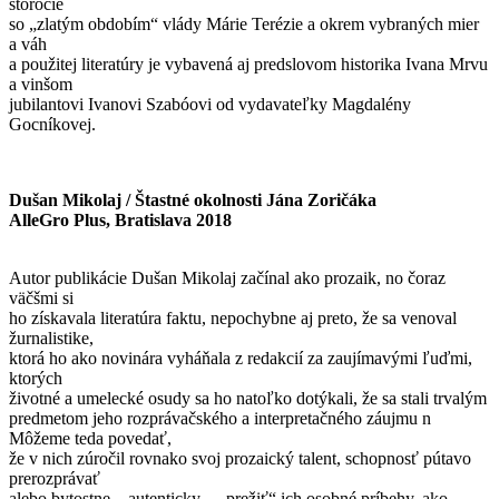
storočie
so „zlatým obdobím“ vlády Márie Terézie a okrem vybraných mier
a váh
a použitej literatúry je vybavená aj predslovom historika Ivana Mrvu
a vinšom
jubilantovi Ivanovi Szabóovi od vydavateľky Magdalény
Gocníkovej.
Dušan Mikolaj / Štastné okolnosti Jána Zoričáka
AlleGro Plus, Bratislava 2018
Autor publikácie Dušan Mikolaj začínal ako prozaik, no čoraz
väčšmi si
ho získavala literatúra faktu, nepochybne aj preto, že sa venoval
žurnalistike,
ktorá ho ako novinára vyháňala z redakcií za zaujímavými ľuďmi,
ktorých
životné a umelecké osudy sa ho natoľko dotýkali, že sa stali trvalým
predmetom jeho rozprávačského a interpretačného záujmu n
Môžeme teda povedať,
že v nich zúročil rovnako svoj prozaický talent, schopnosť pútavo
prerozprávať
alebo bytostne – autenticky – „prežiť“ ich osobné príbehy, ako