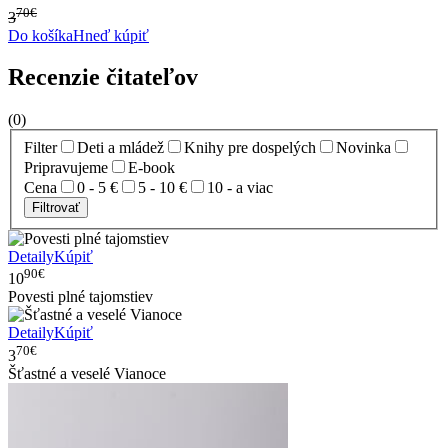
70€
3
Do košíka
Hneď kúpiť
Recenzie čitateľov
(0)
Filter
Deti a mládež
Knihy pre dospelých
Novinka
Pripravujeme
E-book
Cena
0 - 5 €
5 - 10 €
10 - a viac
Filtrovať
Detaily
Kúpiť
90€
10
Povesti plné tajomstiev
Detaily
Kúpiť
70€
3
Šťastné a veselé Vianoce