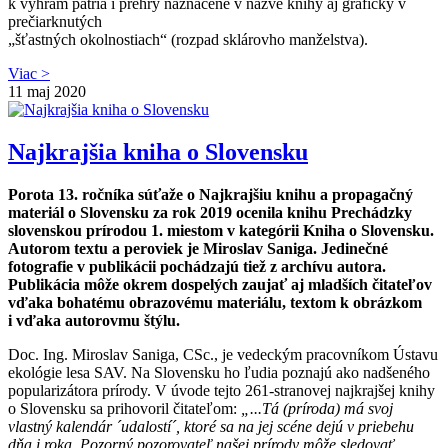
k výhram patria i prehry naznačené v názve knihy aj graficky v
prečiarknutých
„šťastných okolnostiach“ (rozpad sklárovho manželstva).
Viac >
11
maj 2020
Najkrajšia kniha o Slovensku
Porota 13. ročníka súťaže o Najkrajšiu knihu a propagačný
materiál o Slovensku za rok 2019 ocenila knihu Prechádzky
slovenskou prírodou 1. miestom v kategórii Kniha o Slovensku.
Autorom textu a peroviek je Miroslav Saniga. Jedinečné
fotografie v publikácii pochádzajú tiež z archívu autora.
Publikácia môže okrem dospelých zaujať aj mladších čitateľov
vďaka bohatému obrazovému materiálu, textom k obrázkom
i vďaka autorovmu štýlu.
Doc. Ing. Miroslav Saniga, CSc., je vedeckým pracovníkom Ústavu
ekológie lesa SAV. Na Slovensku ho ľudia poznajú ako nadšeného
popularizátora prírody. V úvode tejto 261-stranovej najkrajšej knihy
o Slovensku sa prihovoril čitateľom:
„...Tá (príroda) má svoj
vlastný kalendár ´udalostí´, ktoré sa na jej scéne dejú v priebehu
dňa i roka. Pozorný pozorovateľ našej prírody môže sledovať