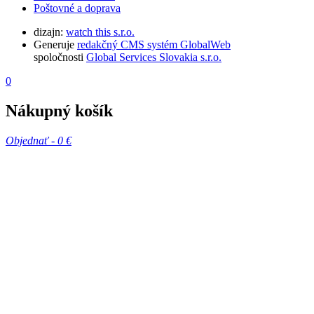
Poštovné a doprava
dizajn:
watch this s.r.o.
Generuje
redakčný CMS systém GlobalWeb
spoločnosti
Global Services Slovakia s.r.o.
0
Nákupný košík
Objednať -
0 €