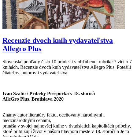
Recenzie dvoch kníh vydavateľstva
Allegro Plus
Slovenské pohľady číslo 10 priniesli v obľúbenej rubrike 7 viet o 7
knihách. Recenzie dvoch kníh vydavateľstva Allegro Plus. Potešili
čitateľov, autorov i vydavateľstvá.
Ivan Szabó / Príbehy Prešporka v 18. storočí
AlleGro Plus, Bratislava 2020
Známy autor literatúry faktu, oceňovaný národnými i
medzinárodnými cenami,
prináša v svojej najnovšej knihe v dvadsiatich kapitolkách príbehy,
ktoré približujú život v našom hlavnom meste v 18. storočí n Je to
čas reforiem Márie