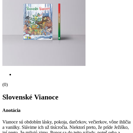
(0)
Slovenské Vianoce
Anotácia
Vianoce sú obdobím lásky, pokoja, darčekov, večierkov, vône ihličia
a vanilky. Slávime ich už tisícročia. Niektorí preto, že príde Ježiško,
iní preto, že milujú zimu. Ponor sa do tejto nálady, poteš seba a