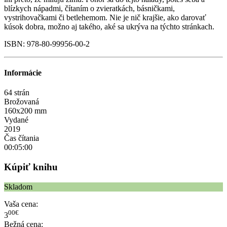
blízkych nápadmi, čítaním o zvieratkách, básničkami,
vystrihovačkami či betlehemom. Nie je nič krajšie, ako darovať
kúsok dobra, možno aj takého, aké sa ukrýva na týchto stránkach.
ISBN: 978-80-99956-00-2
Informácie
64 strán
Brožovaná
160x200 mm
Vydané
2019
Čas čítania
00:05:00
Kúpiť knihu
Skladom
Vaša cena:
00€
3
Bežná cena: