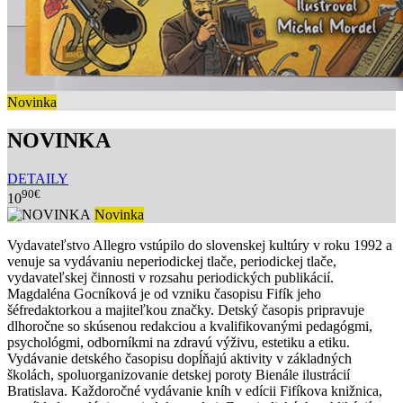
Novinka
NOVINKA
DETAILY
90€
10
Novinka
Vydavateľstvo Allegro vstúpilo do slovenskej kultúry v roku 1992 a
venuje sa vydávaniu neperiodickej tlače, periodickej tlače,
vydavateľskej činnosti v rozsahu periodických publikácií.
Magdaléna Gocníková je od vzniku časopisu Fifík jeho
šéfredaktorkou a majiteľkou značky. Detský časopis pripravuje
dlhoročne so skúsenou redakciou a kvalifikovanými pedagógmi,
psychológmi, odborníkmi na zdravú výživu, estetiku a etiku.
Vydávanie detského časopisu dopĺňajú aktivity v základných
školách, spoluorganizovanie detskej poroty Bienále ilustrácií
Bratislava. Každoročné vydávanie kníh v edícii Fifíkova knižnica,