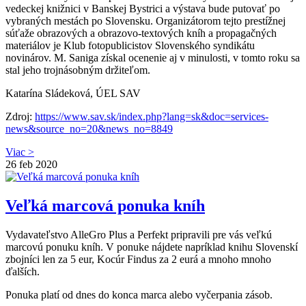
vedeckej knižnici v Banskej Bystrici a výstava bude putovať po
vybraných mestách po Slovensku. Organizátorom tejto prestížnej
súťaže obrazových a obrazovo-textových kníh a propagačných
materiálov je Klub fotopublicistov Slovenského syndikátu
novinárov. M. Saniga získal ocenenie aj v minulosti, v tomto roku sa
stal jeho trojnásobným držiteľom.
Katarína Sládeková, ÚEL SAV
Zdroj:
https://www.sav.sk/index.php?lang=sk&doc=services-
news&source_no=20&news_no=8849
Viac >
26
feb 2020
Veľká marcová ponuka kníh
Vydavateľstvo AlleGro Plus a Perfekt pripravili pre vás veľkú
marcovú ponuku kníh. V ponuke nájdete napríklad knihu Slovenskí
zbojníci len za 5 eur, Kocúr Findus za 2 eurá a mnoho mnoho
ďalších.
Ponuka platí od dnes do konca marca alebo vyčerpania zásob.