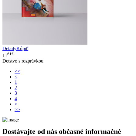
Detaily
Kúpiť
61€
11
Detstvo s rozprávkou
<<
<
1
2
3
4
>
>>
Dostávajte od nás občasné informačné