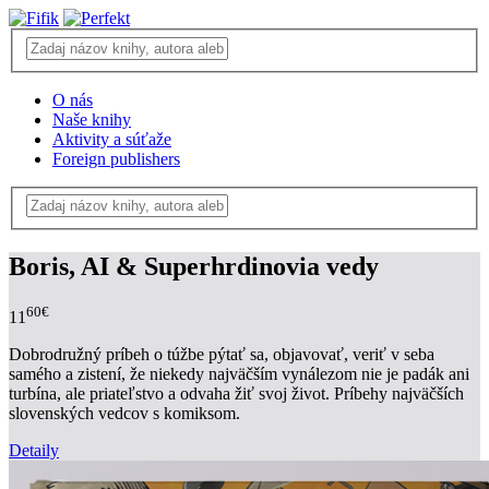
O nás
Naše knihy
Aktivity a súťaže
Foreign publishers
Boris, AI & Superhrdinovia vedy
60€
11
Dobrodružný príbeh o túžbe pýtať sa, objavovať, veriť v seba
samého a zistení, že niekedy najväčším vynálezom nie je padák ani
turbína, ale priateľstvo a odvaha žiť svoj život. Príbehy najväčších
slovenských vedcov s komiksom.
Detaily