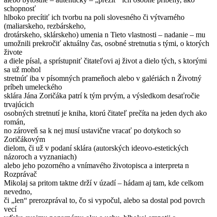
schopnosť
hlboko precítiť ich tvorbu na poli slovesného či výtvarného
(maliarskeho, rezbárskeho,
drotárskeho, sklárskeho) umenia n Tieto vlastnosti – nadanie – mu
umožnili prekročiť aktuálny čas, osobné stretnutia s tými, o ktorých
živote
a diele písal, a sprístupniť čitateľovi aj život a dielo tých, s ktorými
sa už mohol
stretnúť iba v písomných prameňoch alebo v galériách n Životný
príbeh umeleckého
sklára Jána Zoričáka patrí k tým prvým, a výsledkom desaťročie
trvajúcich
osobných stretnutí je kniha, ktorú čitateľ prečíta na jeden dych ako
román,
no zároveň sa k nej musí ustavične vracať po dotykoch so
Zoričákovým
dielom, či už v podaní sklára (autorských ideovo-estetických
názoroch a vyznaniach)
alebo jeho pozorného a vnímavého životopisca a interpreta n
Rozprávač
Mikolaj sa pritom taktne drží v úzadí – hádam aj tam, kde celkom
nevedno,
či „len“ prerozprával to, čo si vypočul, alebo sa dostal pod povrch
vecí