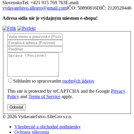
Slovensko
Tel: +421 915 769 763
E-mail:
vydavatelstvo.allegro@gmail.com
IČO: 50890816
DIČ: 2120520446
Adresa sídla nie je výdajným miestom e-shopu!
Súhlasím so spracovaním
osobných údajov
This site is protected by reCAPTCHA and the Google
Privacy
Policy
and
Terms of Service
apply.
Odoslať
© 2026 Vydavateľstvo AlleGro s.r.o.
Všeobecné a obchodné podmienky
Ochrana súkromia