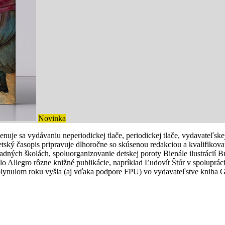
Novinka
enuje sa vydávaniu neperiodickej tlače, periodickej tlače, vydavateľsk
Detský časopis pripravuje dlhoročne so skúsenou redakciou a kvalifik
ladných školách, spoluorganizovanie detskej poroty Bienále ilustrácií B
lo Allegro rôzne knižné publikácie, napríklad Ľudovít Štúr v spoluprác
uplynulom roku vyšla (aj vďaka podpore FPU) vo vydavateľstve kniha G