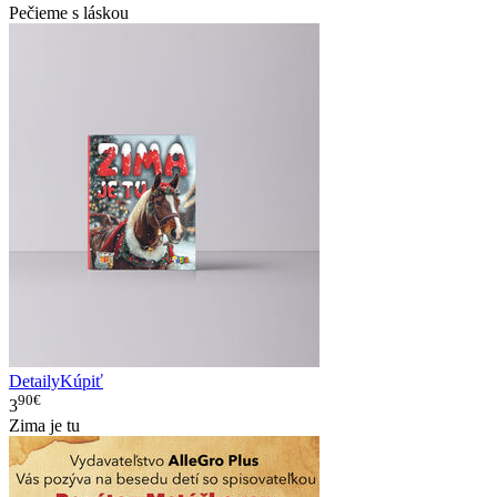
Pečieme s láskou
Detaily
Kúpiť
90€
3
Zima je tu