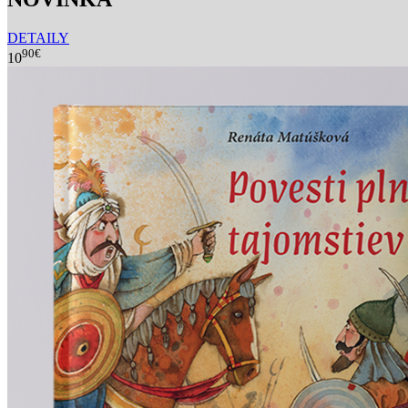
DETAILY
90€
10