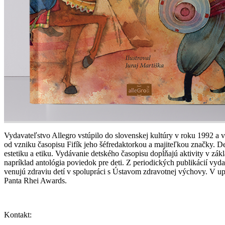
Vydavateľstvo Allegro vstúpilo do slovenskej kultúry v roku 1992 a v
od vzniku časopisu Fifík jeho šéfredaktorkou a majiteľkou značky. 
estetiku a etiku. Vydávanie detského časopisu dopĺňajú aktivity v zák
napríklad antológia poviedok pre deti. Z periodických publikácií vyda
venujú zdraviu detí v spolupráci s Ústavom zdravotnej výchovy. V 
Panta Rhei Awards.
Kontakt: