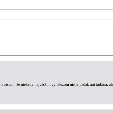
 zistení, že niekedy najväčším vynálezom nie je padák ani turbína, ale