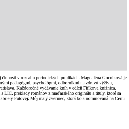
ej činnosti v rozsahu periodických publikácií. Magdaléna Gocníková je
ovanými pedagógmi, psychológmi, odborníkmi na zdravú výživu,
ratislava. Každoročné vydávanie kníh v edícii Fifíkova knižnica,
i s LIC, preklady románov z maďarského originálu a tituly, ktoré sa
abriely Futovej: Môj malý zverinec, ktorá bola nominovaná na Cenu