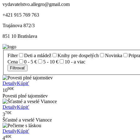
vydavatelstvo.allegro@gmail.com
+421 915 769 763
Trajánova 872/3
851 10 Bratislava
Filter
Deti a mládež
Knihy pre dospelých
Novinka
Pripr
Cena
0 - 5 €
5 - 10 €
10 - a viac
Filtrovať
Detaily
Kúpiť
90€
10
Povesti plné tajomstiev
Detaily
Kúpiť
70€
3
Šťastné a veselé Vianoce
Detaily
Kúpiť
40€
4