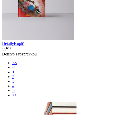
Detaily
Kúpiť
61€
11
Detstvo s rozprávkou
<<
<
1
2
3
4
>
>>