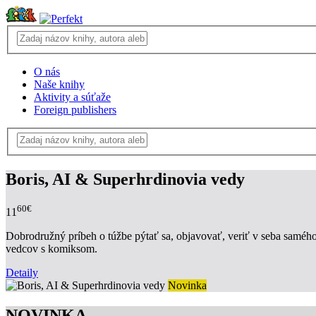
O nás
Naše knihy
Aktivity a súťaže
Foreign publishers
Boris, AI & Superhrdinovia vedy
60€
11
Dobrodružný príbeh o túžbe pýtať sa, objavovať, veriť v seba samého a
vedcov s komiksom.
Detaily
Novinka
NOVINKA