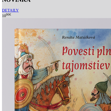
DETAILY
90€
10