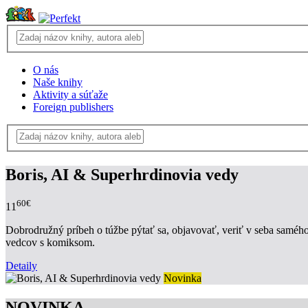
O nás
Naše knihy
Aktivity a súťaže
Foreign publishers
Boris, AI & Superhrdinovia vedy
60€
11
Dobrodružný príbeh o túžbe pýtať sa, objavovať, veriť v seba samého a
vedcov s komiksom.
Detaily
Novinka
NOVINKA