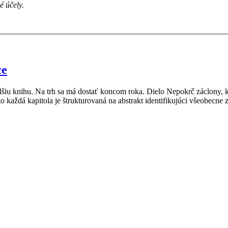
 účely.
ce
u knihu. Na trh sa má dostať koncom roka. Dielo Nepokrč záclony, keď 
to každá kapitola je štrukturovaná na abstrakt identifikujúci všeobec