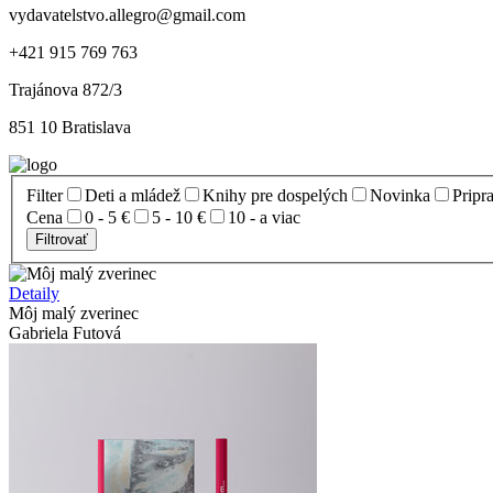
vydavatelstvo.allegro@gmail.com
+421 915 769 763
Trajánova 872/3
851 10 Bratislava
Filter
Deti a mládež
Knihy pre dospelých
Novinka
Pripr
Cena
0 - 5 €
5 - 10 €
10 - a viac
Filtrovať
Detaily
Môj malý zverinec
Gabriela Futová