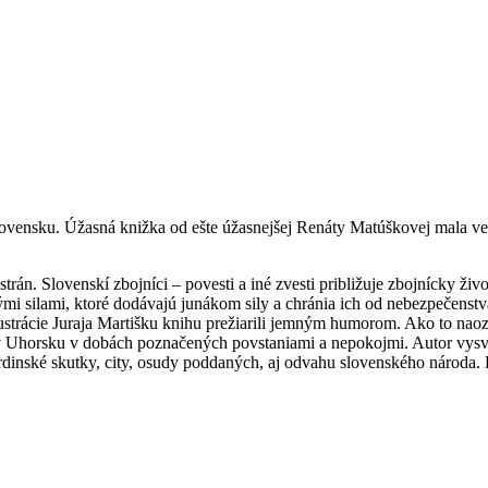
vensku. Úžasná knižka od ešte úžasnejšej Renáty Matúškovej mala veľk
 strán. Slovenskí zbojníci – povesti a iné zvesti približuje zbojnícky živ
nými silami, ktoré dodávajú junákom sily a chránia ich od nebezpečens
ustrácie Juraja Martišku knihu prežiarili jemným humorom. Ako to naoz
Uhorsku v dobách poznačených povstaniami a nepokojmi. Autor vysvetľ
rdinské skutky, city, osudy poddaných, aj odvahu slovenského národa. 