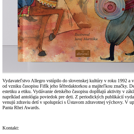
Vydavateľstvo Allegro vstúpilo do slovenskej kultúry v roku 1992 a v
od vzniku časopisu Fifík jeho šéfredaktorkou a majiteľkou značky. 
estetiku a etiku. Vydávanie detského časopisu dopĺňajú aktivity v zák
napríklad antológia poviedok pre deti. Z periodických publikácií vyda
venujú zdraviu detí v spolupráci s Ústavom zdravotnej výchovy. V 
Panta Rhei Awards.
Kontakt: