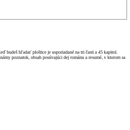
budeš hľadať ploštice je usporiadané na tri časti a 45 kapitol.
ne známy poznatok, obsah posúvajúci dej románu a resumé, v ktorom sa