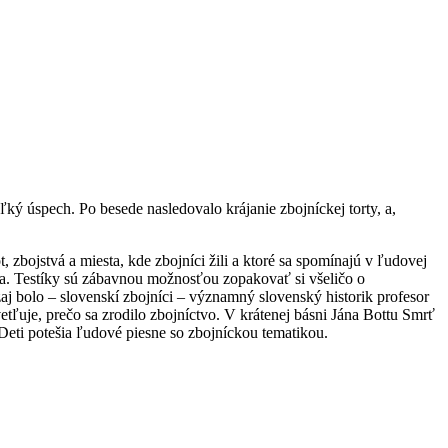
ý úspech. Po besede nasledovalo krájanie zbojníckej torty, a,
ot, zbojstvá a miesta, kde zbojníci žili a ktoré sa spomínajú v ľudovej
tva. Testíky sú zábavnou možnosťou zopakovať si všeličo o
aj bolo – slovenskí zbojníci – významný slovenský historik profesor
uje, prečo sa zrodilo zbojníctvo. V krátenej básni Jána Bottu Smrť
Deti potešia ľudové piesne so zbojníckou tematikou.