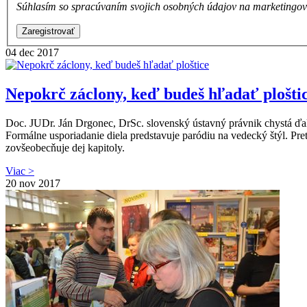
Súhlasím so spracúvaním svojich osobných údajov na marketingové
Zaregistrovať
04
dec 2017
Nepokrč záclony, keď budeš hľadať plošti
Doc. JUDr. Ján Drgonec, DrSc. slovenský ústavný právnik chystá ďalši
Formálne usporiadanie diela predstavuje paródiu na vedecký štýl. Pre
zovšeobecňuje dej kapitoly.
Viac >
20
nov 2017