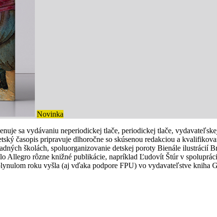
Novinka
enuje sa vydávaniu neperiodickej tlače, periodickej tlače, vydavateľsk
Detský časopis pripravuje dlhoročne so skúsenou redakciou a kvalifik
ladných školách, spoluorganizovanie detskej poroty Bienále ilustrácií B
lo Allegro rôzne knižné publikácie, napríklad Ľudovít Štúr v spoluprác
uplynulom roku vyšla (aj vďaka podpore FPU) vo vydavateľstve kniha G