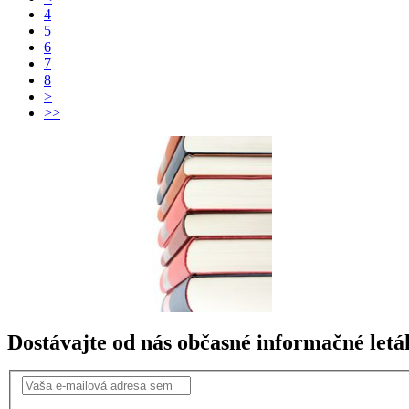
4
5
6
7
8
>
>>
Dostávajte od nás občasné informačné letá