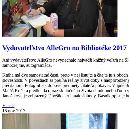
Vydavateľstvo AlleGro na Bibliotéke 2017
Ani vydavateľstvo AlleGro nevynechalo najväčší knižný veľtrh na Slo
samozrejme, autogramiáda.
Kniha má dve samostatné časti, preto v nej listujte a čítajte ju z oboch
slovesnosti. V povestiach sa p
relína reálny život doby s nadprirodze
prečítanom. Fotografie a dobové predmety čitateľa pobavia. Vtipné il
Matúš Kučera predkladá obraz skutočného života chudobného ľudu v 
Jánošíkova je zobrazený Jánošík ako junák slobody. Básnik opisuje h
Viac >
15
nov 2017