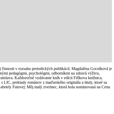
ej činnosti v rozsahu periodických publikácií. Magdaléna Gocníková je
ovanými pedagógmi, psychológmi, odborníkmi na zdravú výživu,
ratislava. Každoročné vydávanie kníh v edícii Fifíkova knižnica,
i s LIC, preklady románov z maďarského originálu a tituly, ktoré sa
abriely Futovej: Môj malý zverinec, ktorá bola nominovaná na Cenu