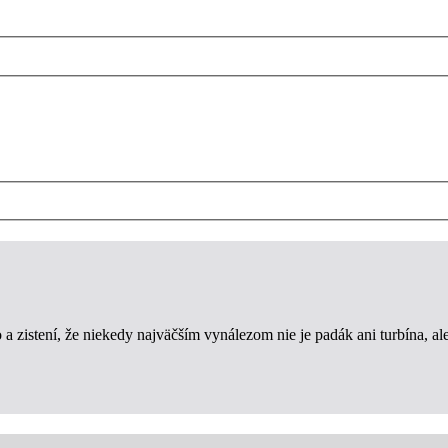
 zistení, že niekedy najväčším vynálezom nie je padák ani turbína, ale