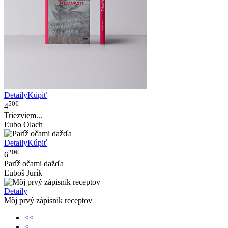
Detaily
Kúpiť
50€
4
Triezviem...
Ľubo Olach
Detaily
Kúpiť
20€
6
Paríž očami dažďa
Ľuboš Jurík
Detaily
Môj prvý zápisník receptov
<<
<