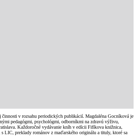
ej činnosti v rozsahu periodických publikácií. Magdaléna Gocníková je
ovanými pedagógmi, psychológmi, odborníkmi na zdravú výživu,
ratislava. Každoročné vydávanie kníh v edícii Fifíkova knižnica,
i s LIC, preklady románov z maďarského originálu a tituly, ktoré sa