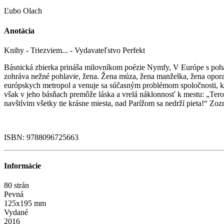
Ľubo Olach
Anotácia
Knihy - Triezviem... - Vydavateľstvo Perfekt
Básnická zbierka prináša milovníkom poézie Nymfy, V Európe s pohár
zohráva nežné pohlavie, žena. Žena múza, žena manželka, žena opora,
európskych metropol a venuje sa súčasným problémom spoločnosti, kto
však v jeho básňach premôže láska a vrelá náklonnosť k mestu: „Tero
navštívim všetky tie krásne miesta, nad Parížom sa nedrží pieta!“ Zo
ISBN: 9788096725663
Informácie
80 strán
Pevná
125x195 mm
Vydané
2016