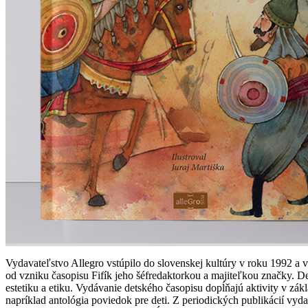
Vydavateľstvo Allegro vstúpilo do slovenskej kultúry v roku 1992 a v
od vzniku časopisu Fifík jeho šéfredaktorkou a majiteľkou značky. 
estetiku a etiku. Vydávanie detského časopisu dopĺňajú aktivity v zák
napríklad antológia poviedok pre deti. Z periodických publikácií vyda