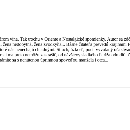
om vína, Tak trochu v Oriente a Nostalgické spomienky. Autor sa zdôv
 žena nedobytná, žena zvodkyňa... Básne čitateľa prevedú krajinami F
ré nás nenechajú chladnými. Strach, úzkosť, pocit vyvolaný očakávaní
risti ma preto nemôžu zastrašiť, od návštevy sladkého Paríža odradiť.
známite sa s nenútenou úprimnou spoveďou manžela i otca...