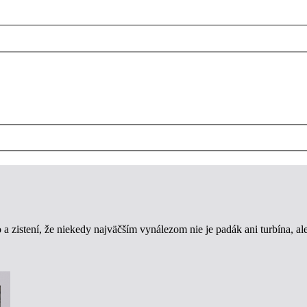
 zistení, že niekedy najväčším vynálezom nie je padák ani turbína, ale