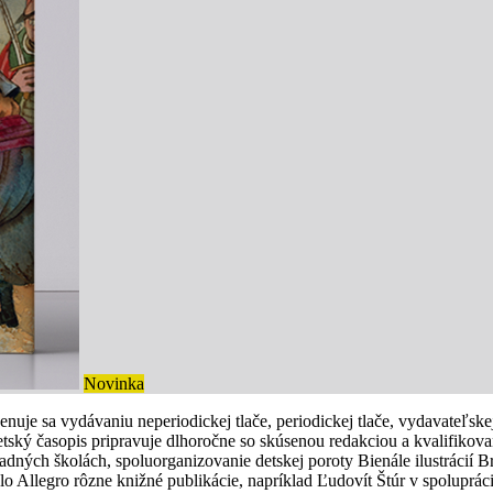
Novinka
enuje sa vydávaniu neperiodickej tlače, periodickej tlače, vydavateľsk
Detský časopis pripravuje dlhoročne so skúsenou redakciou a kvalifik
ladných školách, spoluorganizovanie detskej poroty Bienále ilustrácií B
lo Allegro rôzne knižné publikácie, napríklad Ľudovít Štúr v spoluprác