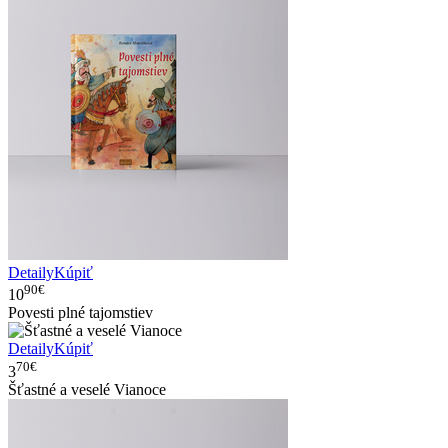
Detaily
Kúpiť
90€
10
Povesti plné tajomstiev
Detaily
Kúpiť
70€
3
Šťastné a veselé Vianoce