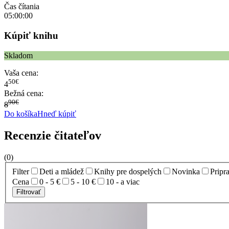
Čas čítania
05:00:00
Kúpiť knihu
Skladom
Vaša cena:
50€
4
Bežná cena:
90€
8
Do košíka
Hneď kúpiť
Recenzie čitateľov
(0)
Filter
Deti a mládež
Knihy pre dospelých
Novinka
Pripr
Cena
0 - 5 €
5 - 10 €
10 - a viac
Filtrovať