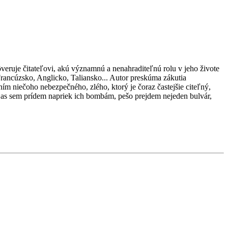
eruje čitateľovi, akú významnú a nenahraditeľnú rolu v jeho živote
rancúzsko, Anglicko, Taliansko... Autor preskúma zákutia
m niečoho nebezpečného, zlého, ktorý je čoraz častejšie citeľný,
 Zas sem prídem napriek ich bombám, pešo prejdem nejeden bulvár,