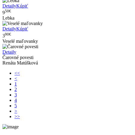
Detaily
Kúpiť
50€
9
Lebka
Detaily
Kúpiť
90€
3
Veselé maľovanky
Detaily
Čarovné povesti
Renáta Matúšková
<<
<
1
2
3
4
5
>
>>