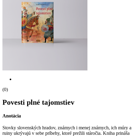
(0)
Povesti plné tajomstiev
Anotácia
Stovky slovenských hradov, známych i menej známych, ich múry a
ruiny ukrývajú v sebe príbehy, ktoré prežili stáročia. Kniha prináša