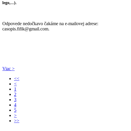
lego,...).
Odpovede nedočkavo čakáme na e-mailovej adrese:
casopis.fifik@gmail.com.
Viac >
<<
<
1
2
3
4
5
>
>>