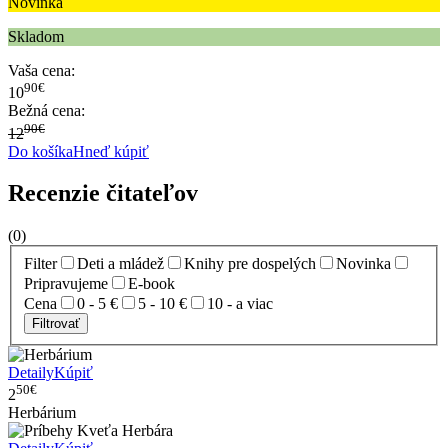
Novinka
Skladom
Vaša cena:
90€
10
Bežná cena:
90€
12
Do košíka
Hneď kúpiť
Recenzie čitateľov
(0)
Filter
Deti a mládež
Knihy pre dospelých
Novinka
Pripravujeme
E-book
Cena
0 - 5 €
5 - 10 €
10 - a viac
Filtrovať
Detaily
Kúpiť
50€
2
Herbárium