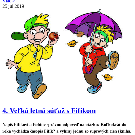
Viac >
25
jul 2019
4. Veľká letná súťaž s Fifíkom
Napíš Fifíkovi a Bobine správnu odpoveď na otázku:
Koľkokrát do
roka vychádza časopis Fifík?
a vyhraj jednu zo suprových cien (kniha,