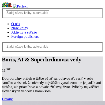
O nás
Naše knihy
Aktivity a súťaže
Foreign publishers
Boris, AI & Superhrdinovia vedy
60€
11
Dobrodružný príbeh o túžbe pýtať sa, objavovať, veriť v seba
samého a zistení, že niekedy najväčším vynálezom nie je padák ani
turbína, ale priateľstvo a odvaha žiť svoj život. Príbehy najväčších
slovenských vedcov s komiksom.
Detaily