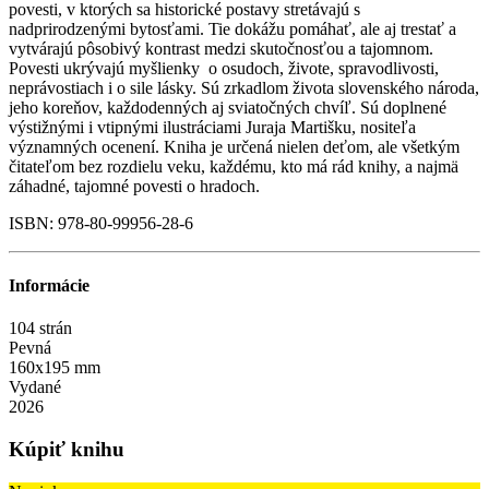
povesti, v ktorých sa historické postavy stretávajú s
nadprirodzenými bytosťami. Tie dokážu pomáhať, ale aj trestať a
vytvárajú pôsobivý kontrast medzi skutočnosťou a tajomnom.
Povesti ukrývajú myšlienky o osudoch, živote, spravodlivosti,
neprávostiach i o sile lásky. Sú zrkadlom života slovenského národa,
jeho koreňov, každodenných aj sviatočných chvíľ. Sú doplnené
výstižnými i vtipnými ilustráciami Juraja Martišku, nositeľa
významných ocenení. Kniha je určená nielen deťom, ale všetkým
čitateľom bez rozdielu veku, každému, kto má rád knihy, a najmä
záhadné, tajomné povesti o hradoch.
ISBN: 978-80-99956-28-6
Informácie
104 strán
Pevná
160x195 mm
Vydané
2026
Kúpiť knihu