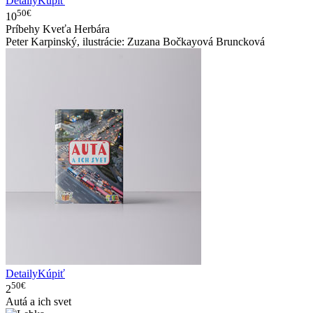
Detaily
Kúpiť
50€
10
Príbehy Kveťa Herbára
Peter Karpinský, ilustrácie: Zuzana Bočkayová Bruncková
Detaily
Kúpiť
50€
2
Autá a ich svet