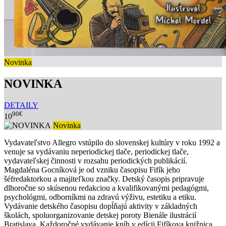
Novinka
NOVINKA
DETAILY
90€
10
Novinka
Vydavateľstvo Allegro vstúpilo do slovenskej kultúry v roku 1992 a
venuje sa vydávaniu neperiodickej tlače, periodickej tlače,
vydavateľskej činnosti v rozsahu periodických publikácií.
Magdaléna Gocníková je od vzniku časopisu Fifík jeho
šéfredaktorkou a majiteľkou značky. Detský časopis pripravuje
dlhoročne so skúsenou redakciou a kvalifikovanými pedagógmi,
psychológmi, odborníkmi na zdravú výživu, estetiku a etiku.
Vydávanie detského časopisu dopĺňajú aktivity v základných
školách, spoluorganizovanie detskej poroty Bienále ilustrácií
Bratislava. Každoročné vydávanie kníh v edícii Fifíkova knižnica,