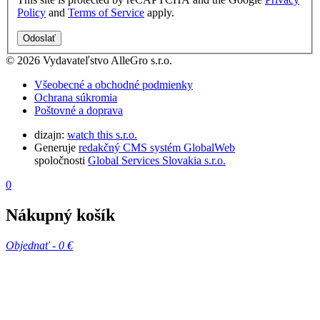
Policy
and
Terms of Service
apply.
Odoslať
© 2026 Vydavateľstvo AlleGro s.r.o.
Všeobecné a obchodné podmienky
Ochrana súkromia
Poštovné a doprava
dizajn:
watch this s.r.o.
Generuje
redakčný CMS systém GlobalWeb
spoločnosti
Global Services Slovakia s.r.o.
0
Nákupný košík
Objednať -
0 €