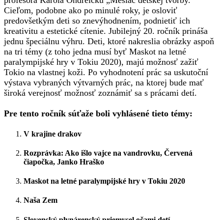
Cieľom, podobne ako po minulé roky, je osloviť
predovšetkým deti so znevýhodnením, podnietiť ich
kreativitu a estetické cítenie. Jubilejný 20. ročník prináša
jednu špeciálnu výhru. Deti, ktoré nakreslia obrázky aspoň
na tri témy (z toho jedna musí byť Maskot na letné
paralympijské hry v Tokiu 2020), majú možnosť zažiť
Tokio na vlastnej koži. Po vyhodnotení prác sa uskutoční
výstava vybraných výtvarných prác, na ktorej bude mať
široká verejnosť možnosť zoznámiť sa s prácami detí.
Pre tento ročník súťaže boli vyhlásené tieto témy:
V krajine drakov
Rozprávka: Ako išlo vajce na vandrovku, Červená
čiapočka, Janko Hraško
Maskot na letné paralympijské hry v Tokiu 2020
Naša Zem
Slovenský plynárenský priemysel očami detí