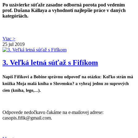
Po uzávierke súťaže zasadne odborná porota pod vedením
prof. Dušana Kállaya a vyhodnotí najlepšie práce v daných
kategóriách.
Viac >
25
jul 2019
3. Veľká letná súťaž s Fifíkom
Napíš Fifíkovi a Bobine správnu odpoveď na otázku:
Koľko strán má
knižka Moja malá kniha o Slovensku?
a vyhraj jednu zo suprových
cien (kniha, lego,...).
Odpovede nedočkavo čakáme na e-mailovej adrese:
casopis.fifik@gmail.com.