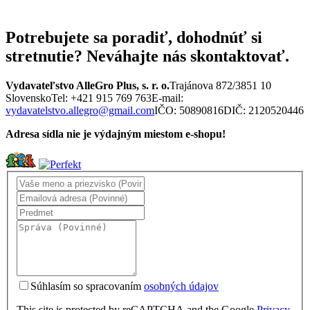
Potrebujete sa poradiť, dohodnúť si
stretnutie? Neváhajte nás skontaktovať.
Vydavateľstvo AlleGro Plus, s. r. o.
Trajánova 872/3
851 10
Slovensko
Tel: +421 915 769 763
E-mail:
vydavatelstvo.allegro@gmail.com
IČO: 50890816
DIČ: 2120520446
Adresa sídla nie je výdajným miestom e-shopu!
Súhlasím so spracovaním
osobných údajov
This site is protected by reCAPTCHA and the Google
Privacy