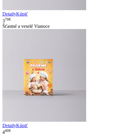
Detaily
Kúpiť
70€
3
Šťastné a veselé Vianoce
Detaily
Kúpiť
40€
4