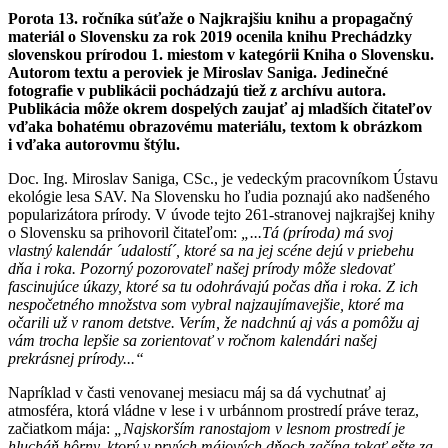
Porota 13. ročníka súťaže o Najkrajšiu knihu a propagačný
materiál o Slovensku za rok 2019 ocenila knihu Prechádzky
slovenskou prírodou 1. miestom v kategórii Kniha o Slovensku.
Autorom textu a peroviek je Miroslav Saniga. Jedinečné
fotografie v publikácii pochádzajú tiež z archívu autora.
Publikácia môže okrem dospelých zaujať aj mladších čitateľov
vďaka bohatému obrazovému materiálu, textom k obrázkom
i vďaka autorovmu štýlu.
Doc. Ing. Miroslav Saniga, CSc., je vedeckým pracovníkom Ústavu
ekológie lesa SAV. Na Slovensku ho ľudia poznajú ako nadšeného
popularizátora prírody. V úvode tejto 261-stranovej najkrajšej knihy
o Slovensku sa prihovoril čitateľom:
„...Tá (príroda) má svoj
vlastný kalendár ´udalostí´, ktoré sa na jej scéne dejú v priebehu
dňa i roka. Pozorný pozorovateľ našej prírody môže sledovať
fascinujúce úkazy, ktoré sa tu odohrávajú počas dňa i roka. Z ich
nespočetného množstva som vybral najzaujímavejšie, ktoré ma
očarili už v ranom detstve. Verím, že nadchnú aj vás a pomôžu aj
vám trocha lepšie sa zorientovať v ročnom kalendári našej
prekrásnej prírody...“
Napríklad v časti venovanej mesiacu máj sa dá vychutnať aj
atmosféra, ktorá vládne v lese i v urbánnom prostredí práve teraz,
začiatkom mája:
„Najskorším ranostajom v lesnom prostredí je
hlucháň hôrny, ktorý v prvých májových dňoch začína tokať ešte za