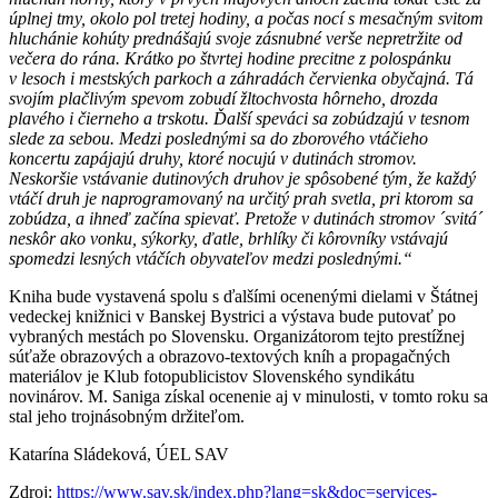
úplnej tmy, okolo pol tretej hodiny, a počas nocí s mesačným svitom
hluchánie kohúty prednášajú svoje zásnubné verše nepretržite od
večera do rána. Krátko po štvrtej hodine precitne z polospánku
v lesoch i mestských parkoch a záhradách červienka obyčajná. Tá
svojím plačlivým spevom zobudí žltochvosta hôrneho, drozda
plavého i čierneho a trskotu. Ďalší speváci sa zobúdzajú v tesnom
slede za sebou. Medzi poslednými sa do zborového vtáčieho
koncertu zapájajú druhy, ktoré nocujú v dutinách stromov.
Neskoršie vstávanie dutinových druhov je spôsobené tým, že každý
vtáčí druh je naprogramovaný na určitý prah svetla, pri ktorom sa
zobúdza, a ihneď začína spievať. Pretože v dutinách stromov ´svitá´
neskôr ako vonku, sýkorky, ďatle, brhlíky či kôrovníky vstávajú
spomedzi lesných vtáčích obyvateľov medzi poslednými.“
Kniha bude vystavená spolu s ďalšími ocenenými dielami v Štátnej
vedeckej knižnici v Banskej Bystrici a výstava bude putovať po
vybraných mestách po Slovensku. Organizátorom tejto prestížnej
súťaže obrazových a obrazovo-textových kníh a propagačných
materiálov je Klub fotopublicistov Slovenského syndikátu
novinárov. M. Saniga získal ocenenie aj v minulosti, v tomto roku sa
stal jeho trojnásobným držiteľom.
Katarína Sládeková, ÚEL SAV
Zdroj:
https://www.sav.sk/index.php?lang=sk&doc=services-