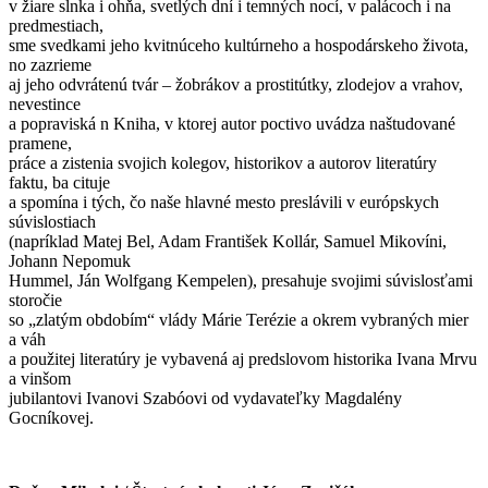
v žiare slnka i ohňa, svetlých dní i temných nocí, v palácoch i na
predmestiach,
sme svedkami jeho kvitnúceho kultúrneho a hospodárskeho života,
no zazrieme
aj jeho odvrátenú tvár – žobrákov a prostitútky, zlodejov a vrahov,
nevestince
a popraviská n Kniha, v ktorej autor poctivo uvádza naštudované
pramene,
práce a zistenia svojich kolegov, historikov a autorov literatúry
faktu, ba cituje
a spomína i tých, čo naše hlavné mesto preslávili v európskych
súvislostiach
(napríklad Matej Bel, Adam František Kollár, Samuel Mikovíni,
Johann Nepomuk
Hummel, Ján Wolfgang Kempelen), presahuje svojimi súvislosťami
storočie
so „zlatým obdobím“ vlády Márie Terézie a okrem vybraných mier
a váh
a použitej literatúry je vybavená aj predslovom historika Ivana Mrvu
a vinšom
jubilantovi Ivanovi Szabóovi od vydavateľky Magdalény
Gocníkovej.