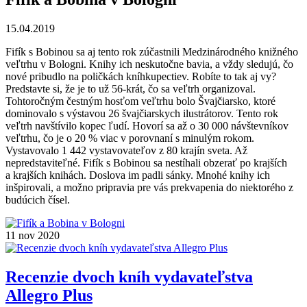
15.04.2019
Fifík s Bobinou sa aj tento rok zúčastnili Medzinárodného knižného
veľtrhu v Bologni. Knihy ich neskutočne bavia, a vždy sledujú, čo
nové pribudlo na poličkách kníhkupectiev. Robíte to tak aj vy?
Predstavte si, že je to už 56-krát, čo sa veľtrh organizoval.
Tohtoročným čestným hosťom veľtrhu bolo Švajčiarsko, ktoré
dominovalo s výstavou 26 švajčiarskych ilustrátorov. Tento rok
veľtrh navštívilo kopec ľudí. Hovorí sa až o 30 000 návštevníkov
veľtrhu, čo je o 20 % viac v porovnaní s minulým rokom.
Vystavovalo 1 442 vystavovateľov z 80 krajín sveta. Až
nepredstaviteľné. Fifík s Bobinou sa nestíhali obzerať po krajších
a krajších knihách. Doslova im padli sánky. Mnohé knihy ich
inšpirovali, a možno pripravia pre vás prekvapenia do niektorého z
budúcich čísel.
11
nov 2020
Recenzie dvoch kníh vydavateľstva
Allegro Plus