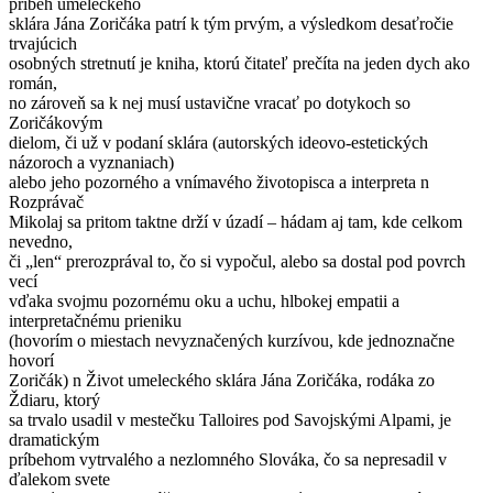
príbeh umeleckého
sklára Jána Zoričáka patrí k tým prvým, a výsledkom desaťročie
trvajúcich
osobných stretnutí je kniha, ktorú čitateľ prečíta na jeden dych ako
román,
no zároveň sa k nej musí ustavične vracať po dotykoch so
Zoričákovým
dielom, či už v podaní sklára (autorských ideovo-estetických
názoroch a vyznaniach)
alebo jeho pozorného a vnímavého životopisca a interpreta n
Rozprávač
Mikolaj sa pritom taktne drží v úzadí – hádam aj tam, kde celkom
nevedno,
či „len“ prerozprával to, čo si vypočul, alebo sa dostal pod povrch
vecí
vďaka svojmu pozornému oku a uchu, hlbokej empatii a
interpretačnému prieniku
(hovorím o miestach nevyznačených kurzívou, kde jednoznačne
hovorí
Zoričák) n Život umeleckého sklára Jána Zoričáka, rodáka zo
Ždiaru, ktorý
sa trvalo usadil v mestečku Talloires pod Savojskými Alpami, je
dramatickým
príbehom vytrvalého a nezlomného Slováka, čo sa nepresadil v
ďalekom svete