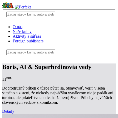
O nás
Naše knihy
Aktivity a súťaže
Foreign publishers
Boris, AI & Superhrdinovia vedy
60€
11
Dobrodružný príbeh o túžbe pýtať sa, objavovať, veriť v seba
samého a zistení, že niekedy najväčším vynálezom nie je padák ani
turbína, ale priateľstvo a odvaha žiť svoj život. Príbehy najväčších
slovenských vedcov s komiksom.
Detaily