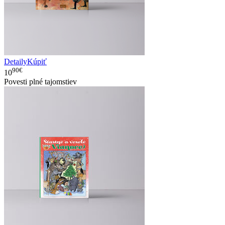
Detaily
Kúpiť
90€
10
Povesti plné tajomstiev