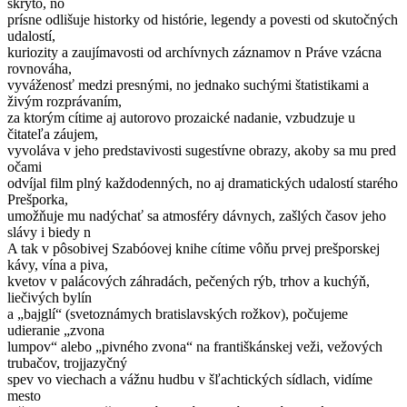
skryto, no
prísne odlišuje historky od histórie, legendy a povesti od skutočných
udalostí,
kuriozity a zaujímavosti od archívnych záznamov n Práve vzácna
rovnováha,
vyváženosť medzi presnými, no jednako suchými štatistikami a
živým rozprávaním,
za ktorým cítime aj autorovo prozaické nadanie, vzbudzuje u
čitateľa záujem,
vyvoláva v jeho predstavivosti sugestívne obrazy, akoby sa mu pred
očami
odvíjal film plný každodenných, no aj dramatických udalostí starého
Prešporka,
umožňuje mu nadýchať sa atmosféry dávnych, zašlých časov jeho
slávy i biedy n
A tak v pôsobivej Szabóovej knihe cítime vôňu prvej prešporskej
kávy, vína a piva,
kvetov v palácových záhradách, pečených rýb, trhov a kuchýň,
liečivých bylín
a „bajglí“ (svetoznámych bratislavských rožkov), počujeme
udieranie „zvona
lumpov“ alebo „pivného zvona“ na františkánskej veži, vežových
trubačov, trojjazyčný
spev vo viechach a vážnu hudbu v šľachtických sídlach, vidíme
mesto