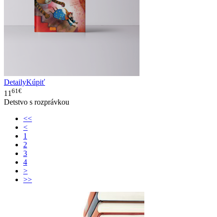
Detaily
Kúpiť
61€
11
Detstvo s rozprávkou
<<
<
1
2
3
4
>
>>