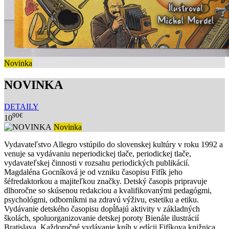
Novinka
NOVINKA
DETAILY
90€
10
Novinka
Vydavateľstvo Allegro vstúpilo do slovenskej kultúry v roku 1992 a
venuje sa vydávaniu neperiodickej tlače, periodickej tlače,
vydavateľskej činnosti v rozsahu periodických publikácií.
Magdaléna Gocníková je od vzniku časopisu Fifík jeho
šéfredaktorkou a majiteľkou značky. Detský časopis pripravuje
dlhoročne so skúsenou redakciou a kvalifikovanými pedagógmi,
psychológmi, odborníkmi na zdravú výživu, estetiku a etiku.
Vydávanie detského časopisu dopĺňajú aktivity v základných
školách, spoluorganizovanie detskej poroty Bienále ilustrácií
Bratislava. Každoročné vydávanie kníh v edícii Fifíkova knižnica,