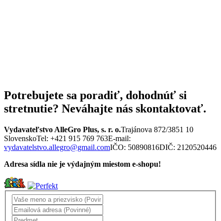
Potrebujete sa poradiť, dohodnúť si
stretnutie? Neváhajte nás skontaktovať.
Vydavateľstvo AlleGro Plus, s. r. o.
Trajánova 872/3
851 10
Slovensko
Tel: +421 915 769 763
E-mail:
vydavatelstvo.allegro@gmail.com
IČO: 50890816
DIČ: 2120520446
Adresa sídla nie je výdajným miestom e-shopu!