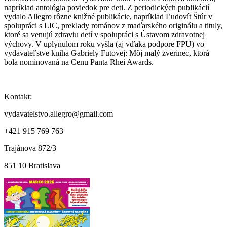
napríklad antológia poviedok pre deti. Z periodických publikácií
vydalo Allegro rôzne knižné publikácie, napríklad Ľudovít Štúr v
spolupráci s LIC, preklady románov z maďarského originálu a tituly,
ktoré sa venujú zdraviu detí v spolupráci s Ústavom zdravotnej
výchovy. V uplynulom roku vyšla (aj vďaka podpore FPU) vo
vydavateľstve kniha Gabriely Futovej: Môj malý zverinec, ktorá
bola nominovaná na Cenu Panta Rhei Awards.
Kontakt:
vydavatelstvo.allegro@gmail.com
+421 915 769 763
Trajánova 872/3
851 10 Bratislava