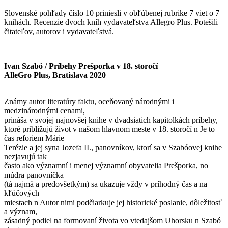
Slovenské pohľady číslo 10 priniesli v obľúbenej rubrike 7 viet o 7
knihách. Recenzie dvoch kníh vydavateľstva Allegro Plus. Potešili
čitateľov, autorov i vydavateľstvá.
Ivan Szabó / Príbehy Prešporka v 18. storočí
AlleGro Plus, Bratislava 2020
Známy autor literatúry faktu, oceňovaný národnými i
medzinárodnými cenami,
prináša v svojej najnovšej knihe v dvadsiatich kapitolkách príbehy,
ktoré približujú život v našom hlavnom meste v 18. storočí n Je to
čas reforiem Márie
Terézie a jej syna Jozefa II., panovníkov, ktorí sa v Szabóovej knihe
nezjavujú tak
často ako významní i menej významní obyvatelia Prešporka, no
múdra panovníčka
(tá najmä a predovšetkým) sa ukazuje vždy v príhodný čas a na
kľúčových
miestach n Autor nimi podčiarkuje jej historické poslanie, dôležitosť
a význam,
zásadný podiel na formovaní života vo vtedajšom Uhorsku n Szabó