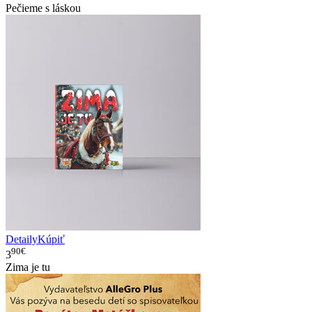
Pečieme s láskou
Detaily
Kúpiť
90€
3
Zima je tu