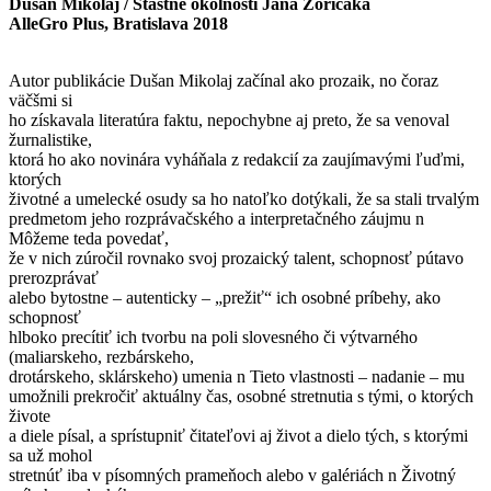
Dušan Mikolaj / Štastné okolnosti Jána Zoričáka
AlleGro Plus, Bratislava 2018
Autor publikácie Dušan Mikolaj začínal ako prozaik, no čoraz
väčšmi si
ho získavala literatúra faktu, nepochybne aj preto, že sa venoval
žurnalistike,
ktorá ho ako novinára vyháňala z redakcií za zaujímavými ľuďmi,
ktorých
životné a umelecké osudy sa ho natoľko dotýkali, že sa stali trvalým
predmetom jeho rozprávačského a interpretačného záujmu n
Môžeme teda povedať,
že v nich zúročil rovnako svoj prozaický talent, schopnosť pútavo
prerozprávať
alebo bytostne – autenticky – „prežiť“ ich osobné príbehy, ako
schopnosť
hlboko precítiť ich tvorbu na poli slovesného či výtvarného
(maliarskeho, rezbárskeho,
drotárskeho, sklárskeho) umenia n Tieto vlastnosti – nadanie – mu
umožnili prekročiť aktuálny čas, osobné stretnutia s tými, o ktorých
živote
a diele písal, a sprístupniť čitateľovi aj život a dielo tých, s ktorými
sa už mohol
stretnúť iba v písomných prameňoch alebo v galériách n Životný