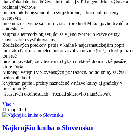
iba vďaka talentu a húževnatosti, ale aj vďaka genetickej výbave a
rodinnej výchove,
pretože nikdy nezabudol na svoje korene, a hoci bol poučený
svetovým
umením, ustavične sa k nim vracal (predmet Mikolajovho trvalého
autorského
záujmu a leitmotív objavujúci sa v jeho tvorbe) n Práve osudy
slovenských vysťahovalcov,
Zoričákových predkov, patria v knihe k najdramatickejším popri
tom, ako ťažko sa umelec presadzoval v cudzine (sic!), a keď je už o
tom reč,
musím povedať, že v texte mi chýbali niektoré dramatické pasáže,
ktoré Dušan
Mikolaj uverejnil v Slovenských pohľadoch, no do knihy sa, žiaľ,
nedostali, hoci
k výhram patria i prehry naznačené v názve knihy aj graficky v
prečiarknutých
„šťastných okolnostiach“ (rozpad sklárovho manželstva).
Viac >
11
maj 2020
Najkrajšia kniha o Slovensku