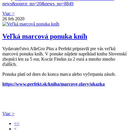
news&source_no=20&news_no=8849
Viac >
26
feb 2020
Veľká marcová ponuka kníh
Vydavateľstvo AlleGro Plus a Perfekt pripravili pre vás veľkú
marcovú ponuku kníh. V ponuke nájdete napríklad knihu Slovenskí
zbojníci len za 5 eur, Kocúr Findus za 2 eurá a mnoho mnoho
ďalších.
Ponuka platí od dnes do konca marca alebo vyčerpania zásob.
https://www.perfekt.sk/kniha/marcove-zlavy/ukazka
Viac >
<<
<